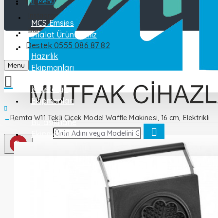
Katalog
Menu
Instagram
MCS Emsies
Blog
İmalat Ürünlerimiz
Destek 0555 086 87 82
İletişim
Hazırlık
Menu
Ekipmanları
Kafeterya
Ekipmanları
Remta W11 Tekli Çiçek Model Waffle Makinesi, 16 cm, Elektrikli
Bulaşıkhane
Ekipmanları
Endüstriyel
Mutfak
Pişirme
Ekipmanları