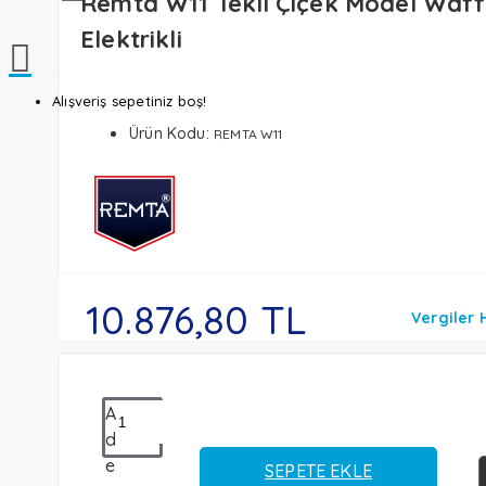
Remta W11 Tekli Çiçek Model Waffl
Elektrikli
Alışveriş sepetiniz boş!
Ürün Kodu:
REMTA W11
10.876,80 TL
Vergiler 
A
d
e
SEPETE EKLE