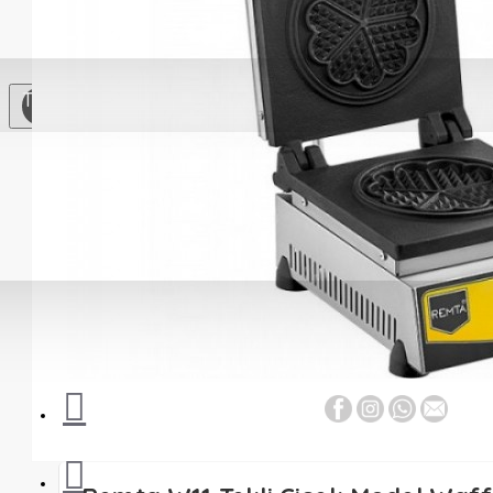
Soğutma
Ekipmanları
Çay
TL
Otomatları
Paslanmaz Çelik
Mutfak
Mutfak
Gereçleri
Yardımcı
Ekipmanlar