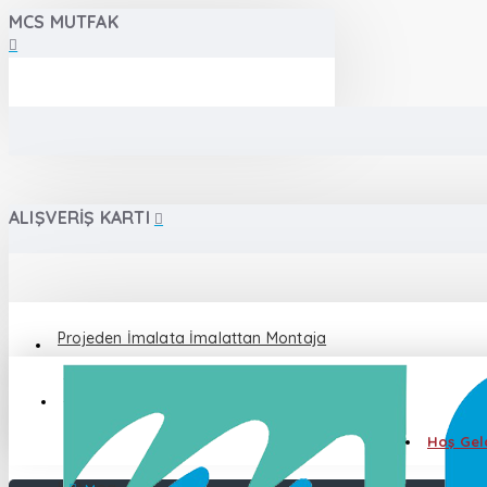
MCS MUTFAK
ALIŞVERIŞ KARTI
Projeden İmalata İmalattan Montaja
Destek 0 555 086 87 82
Hoş Geld