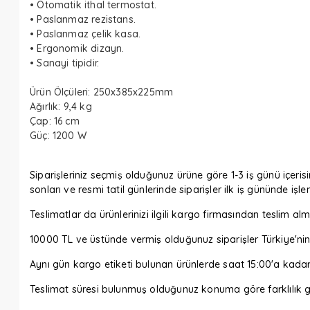
•
Otomatik ithal termostat.
•
Paslanmaz rezistans.
•
Paslanmaz çelik kasa.
•
Ergonomik dizayn.
•
Sanayi tipidir.
Ürün Ölçüleri:
250x385x225mm
Ağırlık:
9,4 kg
Çap:
16 cm
Güç:
1200 W
Siparişleriniz seçmiş olduğunuz ürüne göre 1-3 iş günü içerisi
sonları ve resmi tatil günlerinde siparişler ilk iş gününde işl
Teslimatlar da ürünlerinizi ilgili kargo firmasından tesli
10000 TL ve üstünde vermiş olduğunuz siparişler Türkiye'nin 
Aynı gün kargo etiketi bulunan ürünlerde saat 15:00'a kada
Teslimat süresi bulunmuş olduğunuz konuma göre farklılık gö