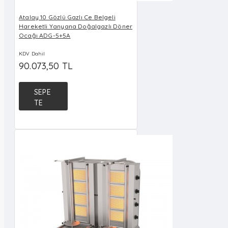
Atalay 10 Gözlü Gazlı Ce Belgeli
Hareketli Yanyana Doğalgazlı Döner
Ocağı ADG-5+5A
KDV Dahil
90.073,50 TL
SEPE
TE
EKLE