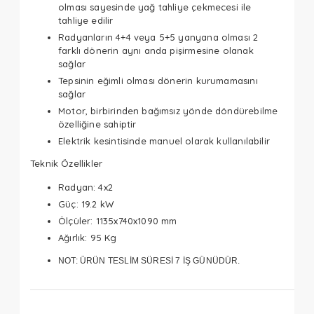
olması sayesinde yağ tahliye çekmecesi ile
tahliye edilir
Radyanların 4+4 veya 5+5 yanyana olması 2
farklı dönerin aynı anda pişirmesine olanak
sağlar
Tepsinin eğimli olması dönerin kurumamasını
sağlar
Motor, birbirinden bağımsız yönde döndürebilme
özelliğine sahiptir
Elektrik kesintisinde manuel olarak kullanılabilir
Teknik Özellikler
Radyan: 4x2
Güç: 19.2 kW
Ölçüler: 1135x740x1090 mm
Ağırlık: 95 Kg
NOT:
ÜRÜN TESLİM SÜRESİ 7 İŞ GÜNÜDÜR.