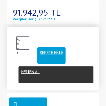
91.942,95 TL
Vergiler Hariç: 76.619,13 TL
A
d
e
SEPETE EKLE
t
HEMEN AL