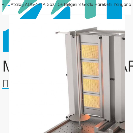
Atalay ADG-4+4A Gazlı Ce Belgeli 8 Gözlü Hareketli Yanyana
Alışveriş sepetiniz boş!