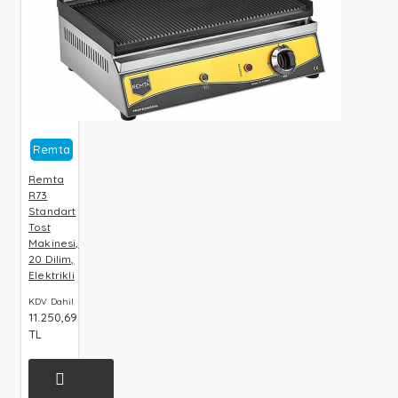
Remta
Remta
R73
Standart
Tost
Makinesi,
20 Dilim,
Elektrikli
KDV Dahil
11.250,69
TL