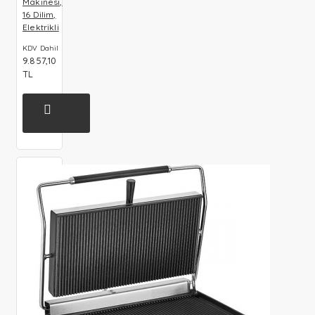
Makinesi,
16 Dilim,
Elektrikli
KDV Dahil
9.857,10
TL