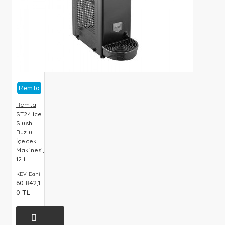
Remta
Remta
ST24 Ice
Slush
Buzlu
İçecek
Makinesi,
12 L
KDV Dahil
60.842,1
0 TL