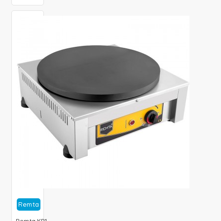
Remta
Remta KR1