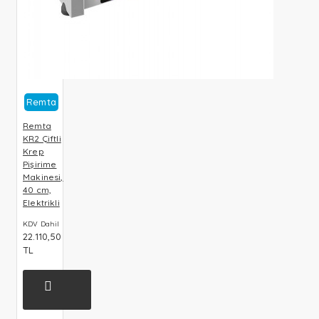
Remta
Remta
KR2 Çiftli
Krep
Pişirime
Makinesi,
40 cm,
Elektrikli
KDV Dahil
22.110,50
TL