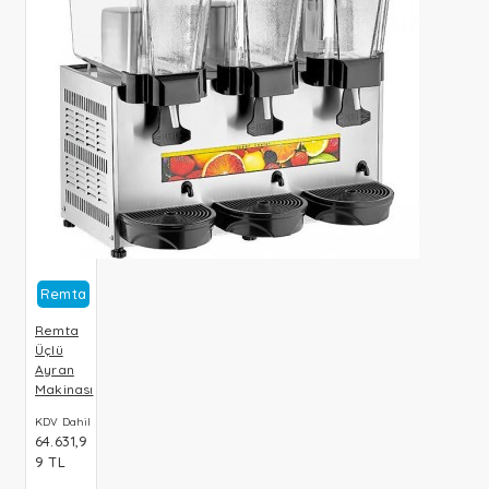
Remta
Remta
Üçlü
Ayran
Makinası
KDV Dahil
64.631,9
9 TL