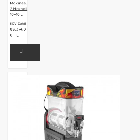
Makinesi,
2 Hazneli,
10+10 L
KDV Dahil
88.374,0
0 TL