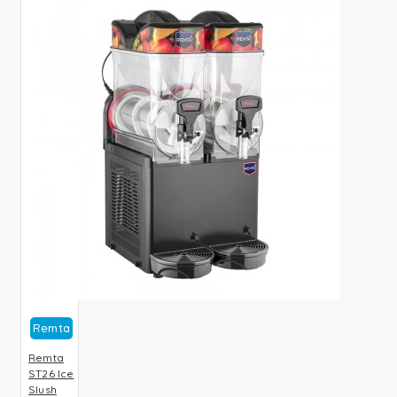
Remta
Remta
ST26 Ice
Slush