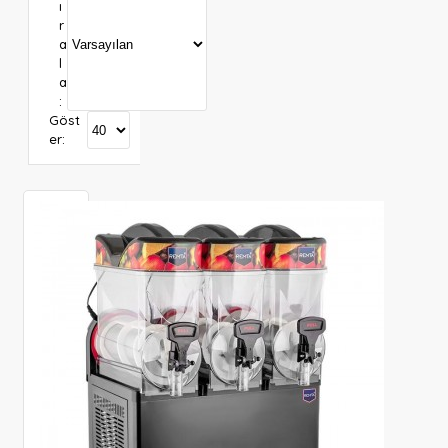
ı
r
a
l
a
:
Göst
er: