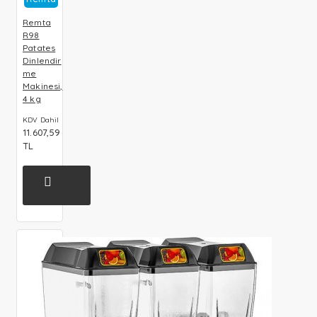
Remta
R98
Patates
Dinlendir
me
Makinesi,
4 kg
KDV Dahil
11.607,59
TL