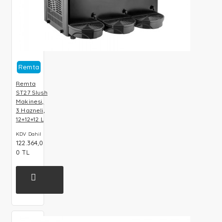
Remta
Remta
ST27 Slush
Makinesi,
3 Hazneli,
12+12+12 L
KDV Dahil
122.364,0
0 TL