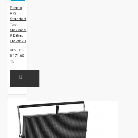
Remta
R72
Standart
Tost
Makinesi,
8 Dilim,
Elektrikli
KDV Dahil
8.174,60
TL