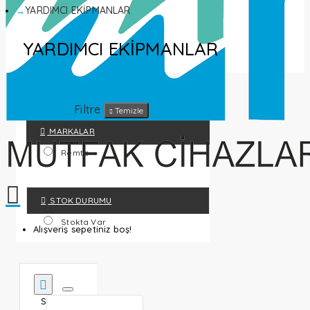
YARDIMCI EKİPMANLAR
YARDIMCI EKİPMANLAR
Filtre
Temizle
MARKALAR
Remta
STOK DURUMU
Stokta Var
Alışveriş sepetiniz boş!
S