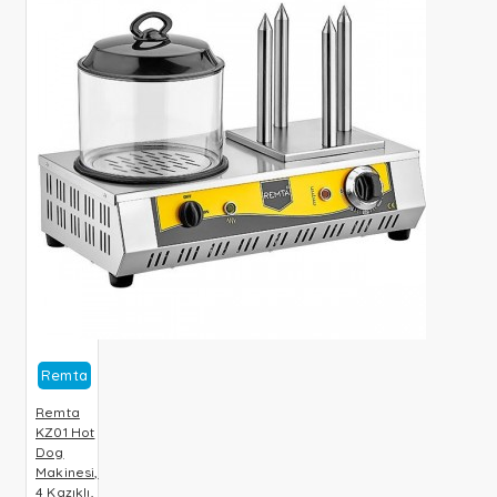
Remta
Remta
KZ01 Hot
Dog
Makinesi,
4 Kazıklı,