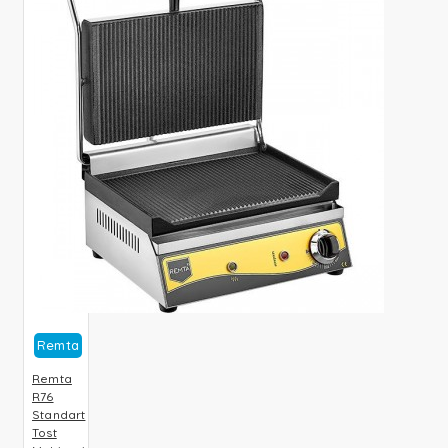
Remta
Remta
R76
Standart
Tost