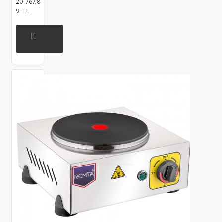
20.767,8
9 TL