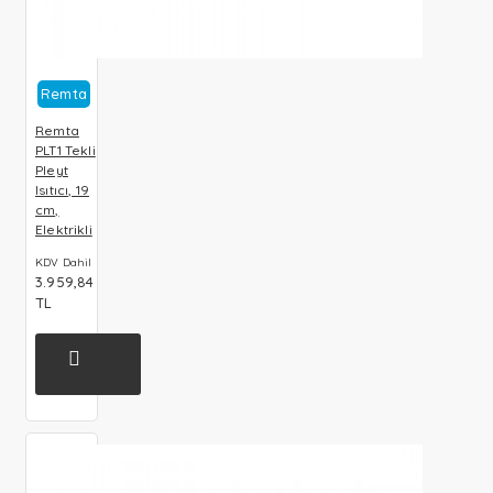
Remta
Remta
PLT1 Tekli
Pleyt
Isıtıcı, 19
cm,
Elektrikli
KDV Dahil
3.959,84
TL