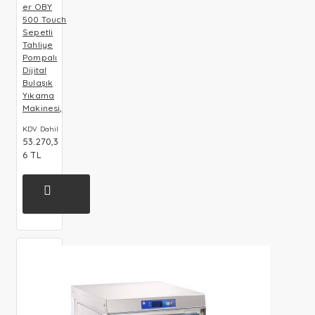
er OBY
500 Touch
Sepetli
Tahliye
Pompalı
Dijital
Bulaşık
Yıkama
Makinesi,
KDV Dahil
53.270,3
6 TL