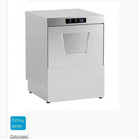
Öztiry
Akiler
Öztiryakil