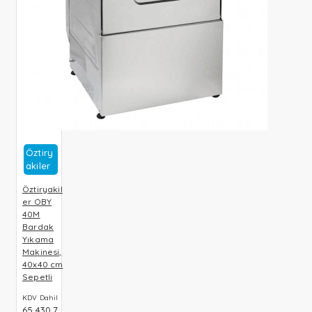
Öztiry
Akiler
Öztiryakil
er OBY
40M
Bardak
Yıkama
Makinesi,
40x40 cm
Sepetli
KDV Dahil
65.430,7