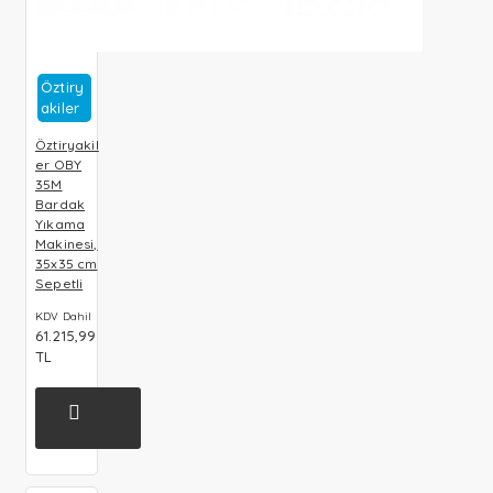
Öztiry
Akiler
Öztiryakil
er OBY
35M
Bardak
Yıkama
Makinesi,
35x35 cm
Sepetli
KDV Dahil
61.215,99
TL