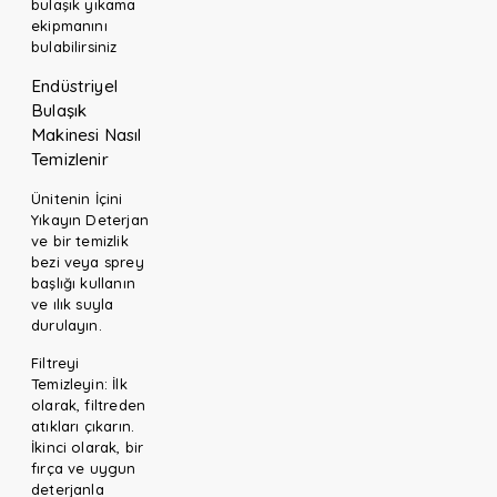
bulaşık yıkama
ekipmanını
bulabilirsiniz
Endüstriyel
Bulaşık
Makinesi Nasıl
Temizlenir
Ünitenin İçini
Yıkayın Deterjan
ve bir temizlik
bezi veya sprey
başlığı kullanın
ve ılık suyla
durulayın.
Filtreyi
Temizleyin: İlk
olarak, filtreden
atıkları çıkarın.
İkinci olarak, bir
fırça ve uygun
deterjanla