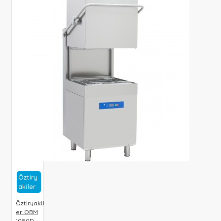
Öztiry
Akiler
Öztiryakil
er OBM
1080D