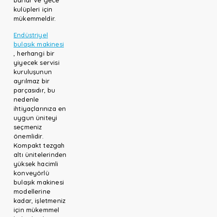
barlar ve gece
kulüpleri için
mükemmeldir.
Endüstriyel
bulaşık makinesi
, herhangi bir
yiyecek servisi
kuruluşunun
ayrılmaz bir
parçasıdır, bu
nedenle
ihtiyaçlarınıza en
uygun üniteyi
seçmeniz
önemlidir.
Kompakt tezgah
altı ünitelerinden
yüksek hacimli
konveyörlü
bulaşık makinesi
modellerine
kadar, işletmeniz
için mükemmel