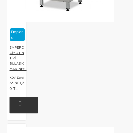
Emper
O
EMPERO
GİYOTİN
TİPİ
BULAŞIK
MAKİNESİ
KDV Dahil
63.901,2
0 TL