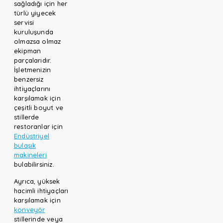
sağladığı için her
türlü yiyecek
servisi
kuruluşunda
olmazsa olmaz
ekipman
parçalarıdır.
İşletmenizin
benzersiz
ihtiyaçlarını
karşılamak için
çeşitli boyut ve
stillerde
restoranlar için
Endüstriyel
bulaşık
makineleri
bulabilirsiniz.
Ayrıca, yüksek
hacimli ihtiyaçları
karşılamak için
konveyör
stillerinde veya