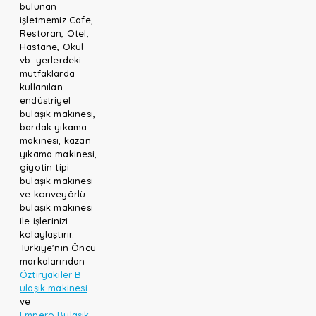
bulunan
işletmemiz Cafe,
Restoran, Otel,
Hastane, Okul
vb. yerlerdeki
mutfaklarda
kullanılan
endüstriyel
bulaşık makinesi,
bardak yıkama
makinesi, kazan
yıkama makinesi,
giyotin tipi
bulaşık makinesi
ve konveyörlü
bulaşık makinesi
ile işlerinizi
kolaylaştırır.
Türkiye'nin Öncü
markalarından
Öztiryakiler B
ulaşık makinesi
ve
Empero Bulaşık