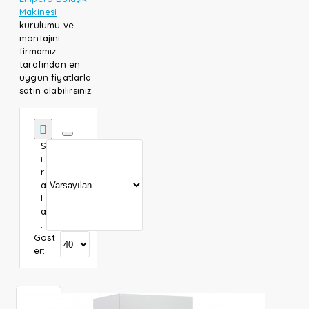
Makinesi
kurulumu ve
montajını
firmamız
tarafından en
uygun fiyatlarla
satın alabilirsiniz.
S
ı
r
a
l
a
:
Göst
er: