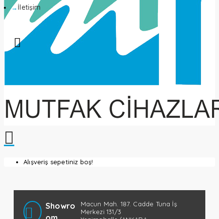
İletişim
Alışveriş sepetiniz boş!
Macun Mah. 187. Cadde Tuna İş
Showro
Merkezi 131/3
om