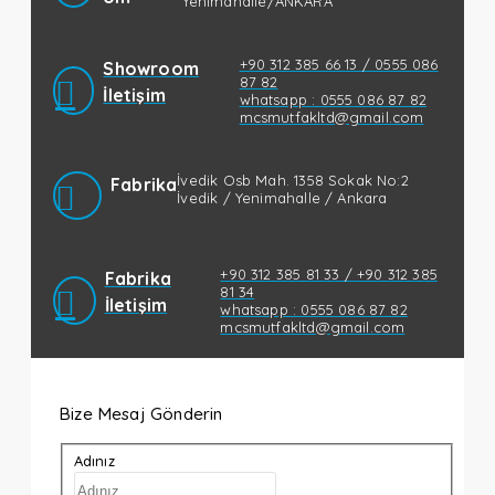
Yenimahalle/ANKARA
+90 312 385 66 13 / 0555 086
Showroom
87 82
İletişim
whatsapp : 0555 086 87 82
mcsmutfakltd@gmail.com
İvedik Osb Mah. 1358 Sokak No:2
Fabrika
İvedik / Yenimahalle / Ankara
+90 312 385 81 33 / +90 312 385
Fabrika
81 34
İletişim
whatsapp : 0555 086 87 82
mcsmutfakltd@gmail.com
Bize Mesaj Gönderin
Adınız