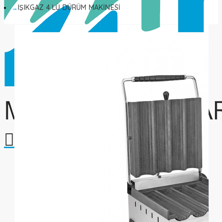
IŞIKGAZ 4 LÜ DÜRÜM MAKİNESİ
Alışveriş sepetiniz boş!