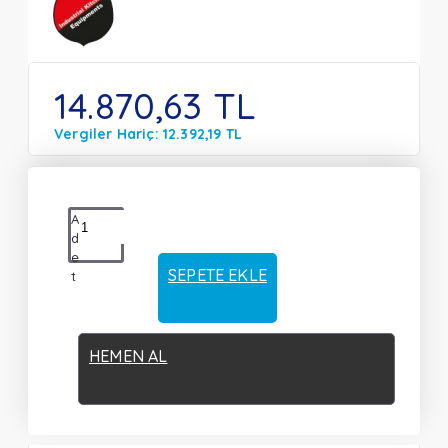
14.870,63 TL
Vergiler Hariç: 12.392,19 TL
A
d
e
SEPETE EKLE
t
HEMEN AL