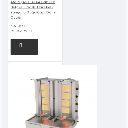
Atalay ADG-4+4A Gazlı Ce
Belgeli 8 Gözlü Hareketli
Yanyana Doğalgazlı Döner
Ocağı
KDV Dahil
91.942,95 TL