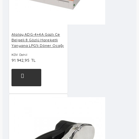
Atalay ADG-4+4A Gazlı Ce
Belgeli 8 Gözlü Hareketli
Yanyana LPG'li Döner Ocağı
KDV Dahil
91.942,95 TL