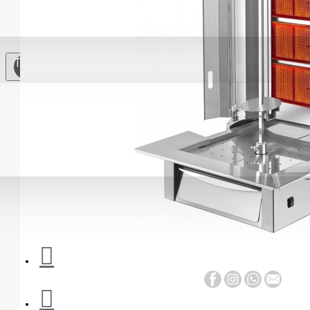
Soğutma
Ekipmanları
Çay
TL
Otomatları
Paslanmaz Çelik
Mutfak
Mutfak
Gereçleri
Yardımcı
Ekipmanlar