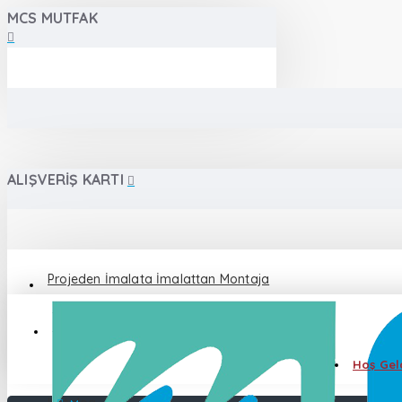
MCS MUTFAK
ALIŞVERIŞ KARTI
Projeden İmalata İmalattan Montaja
Destek 0 555 086 87 82
Hoş Geld