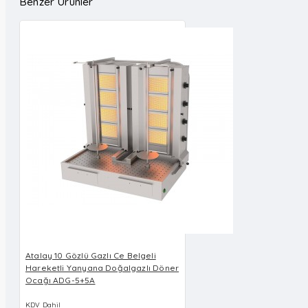
Benzer Ürünler
Atalay 10 Gözlü Gazlı Ce Belgeli
Hareketli Yanyana Doğalgazlı Döner
Ocağı ADG-5+5A
KDV Dahil