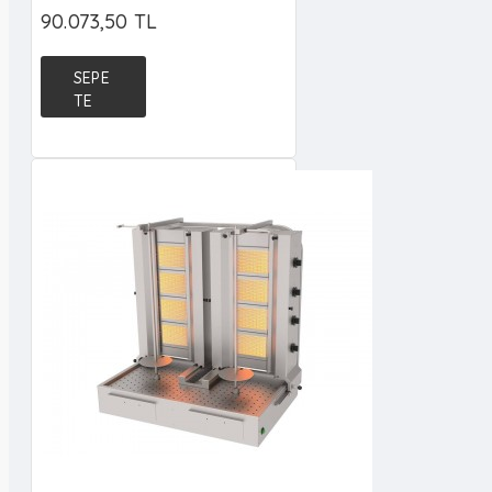
90.073,50 TL
SEPE
TE
EKLE