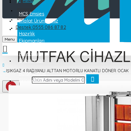
Katalog
Menu
Instagram
MCS Emsies
Blog
İmalat Ürünlerimiz
Destek 0555 086 87 82
İletişim
Hazırlık
Menu
Ekipmanları
Kafeterya
Ekipmanları
IŞIKGAZ 4 RADYANLI ALTTAN MOTORLU KANATLI DÖNER OCAK
Bulaşıkhane
Ekipmanları
Endüstriyel
Mutfak
Pişirme
Ekipmanları