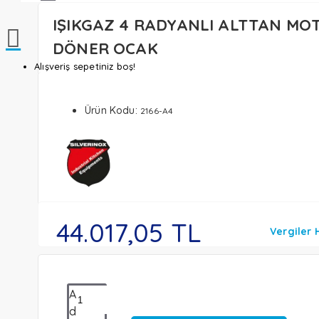
IŞIKGAZ 4 RADYANLI ALTTAN MO
DÖNER OCAK
Alışveriş sepetiniz boş!
Ürün Kodu:
2166-A4
44.017,05 TL
Vergiler 
A
d