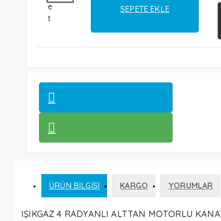
e
SEPETE EKLE
t
ÜRÜN BILGISI
KARGO
YORUMLAR
IŞIKGAZ 4 RADYANLI
ALTTAN MOTORLU KANA