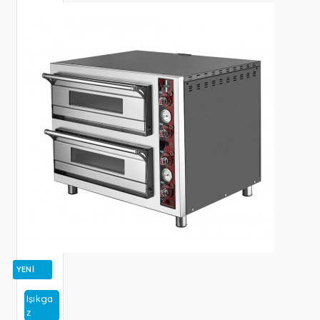
YENI
Işıkga
Z