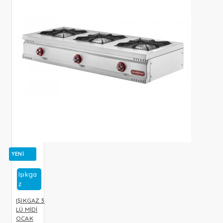
YENI
Işıkga
Z
IŞIKGAZ 3
LÜ MİDİ
OCAK