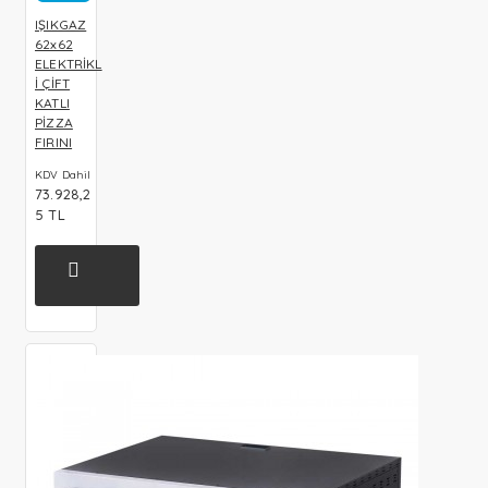
IŞIKGAZ
62x62
ELEKTRİKL
İ ÇİFT
KATLI
PİZZA
FIRINI
KDV Dahil
73.928,2
5 TL