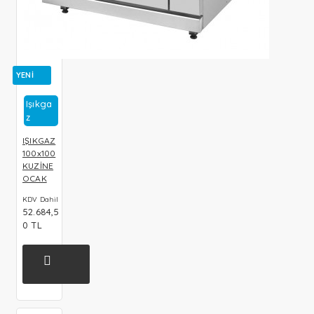
YENI
Işıkga
Z
IŞIKGAZ
100x100
KUZİNE
OCAK
KDV Dahil
52.684,5
0 TL