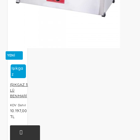
YENI
Işıkga
Z
IŞIKGAZ 3
LÜ
BENMARİ
KDV Dahil
10.197,00
TL