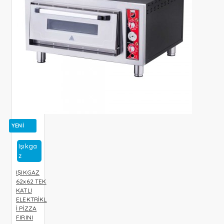
YENI
Işıkga
Z
IŞIKGAZ
62x62 TEK
KATLI
ELEKTRİKL
İ PİZZA
FIRINI