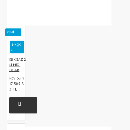
YENI
Işıkga
Z
IŞIKGAZ 2
Lİ MİDİ
OCAK
KDV Dahil
17.589,8
3 TL