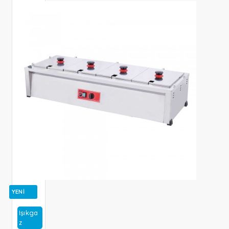
YENI
Işıkga
Z