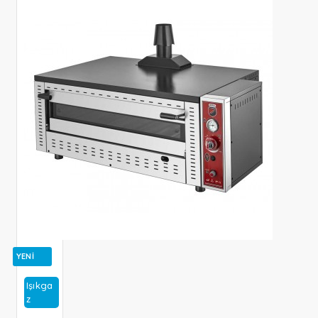
YENI
Işıkga
Z