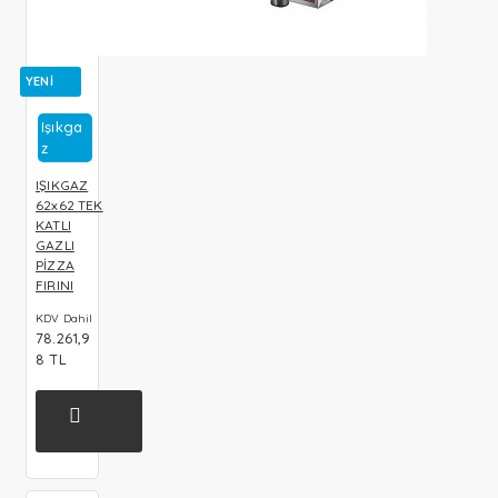
YENI
Işıkga
Z
IŞIKGAZ
62x62 TEK
KATLI
GAZLI
PİZZA
FIRINI
KDV Dahil
78.261,9
8 TL