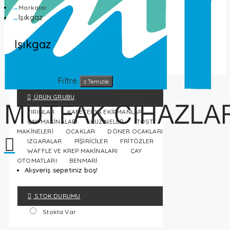
Markalar
Işıkgaz
Işıkgaz
Filtre
Temizle
ÜRÜN GRUBU
FIRINLAR
KAFETERYA EKİPMANLARI
ÇAY MAKİNALARI
KUZİNELER
TOST
MAKİNELERİ
OCAKLAR
DÖNER OCAKLARI
IZGARALAR
PİŞİRİCİLER
FRİTÖZLER
WAFFLE VE KREP MAKİNALARI
ÇAY
OTOMATLARI
BENMARİ
Alışveriş sepetiniz boş!
STOK DURUMU
Stokta Var