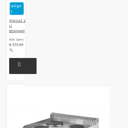
Işıkga
Z
IŞIKGAZ 2
Lİ
BENMARİ
KDV Dahil
8.531,49
TL