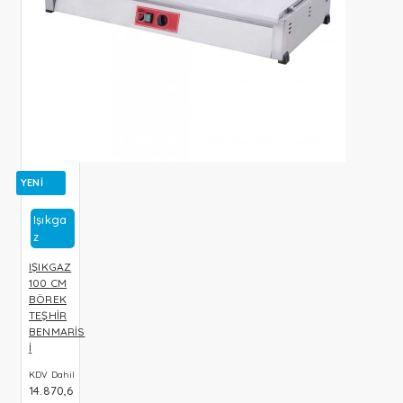
YENI
Işıkga
Z
IŞIKGAZ
100 CM
BÖREK
TEŞHİR
BENMARİS
İ
KDV Dahil
14.870,6