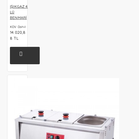
IŞIKGAZ 4
LÜ
BENMARİ
KDV Dahil
14.020,8
8 TL