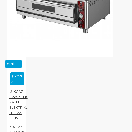
YENI
Işıkga
Z
IŞIKGAZ
92x62 TEK
KATLI
ELEKTRİKL
İ PİZZA
FIRINI
KDV Dahil