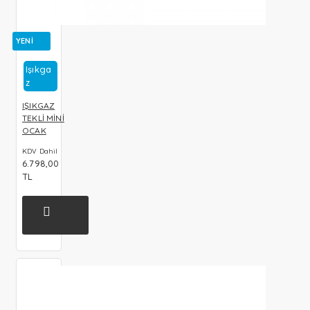
YENI
Işıkga
Z
IŞIKGAZ
TEKLİ MİNİ
OCAK
KDV Dahil
6.798,00
TL