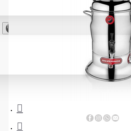
Soğutma
Ekipmanları
Çay
TL
Otomatları
Paslanmaz Çelik
Mutfak
Mutfak
Gereçleri
Yardımcı
Ekipmanlar