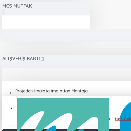
MCS MUTFAK
ALIŞVERIŞ KARTI
Projeden İmalata İmalattan Montaja
Destek 0 555 086 87 82
Hoş Geld