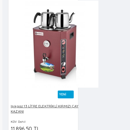
YENI
Işıkgaz 13 LİTRE ELEKTRİKLİ KIRMIZI ÇAY
KAZANI
KDV Dahil
11.896,50 TL