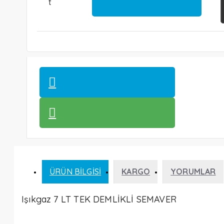
t
ÜRÜN BILGISI
KARGO
YORUMLAR
Işıkgaz 7 LT TEK DEMLİKLİ SEMAVER