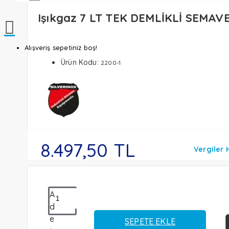
Işıkgaz 7 LT TEK DEMLİKLİ SEMAV
Alışveriş sepetiniz boş!
Ürün Kodu:
2200-1
8.497,50 TL
Vergiler H
A
d
e
SEPETE EKLE