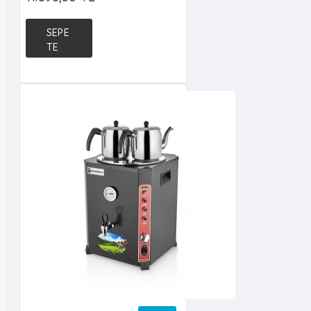
SEPE
TE
EKLE