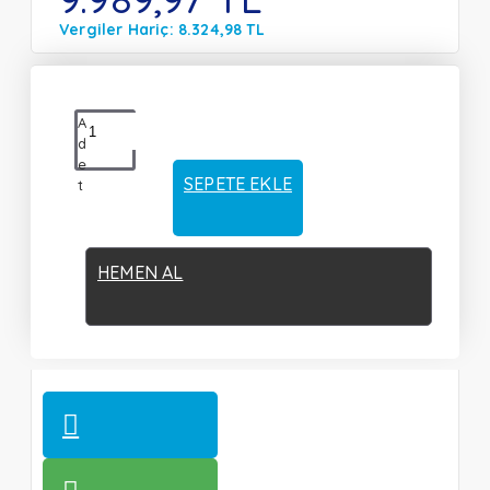
Vergiler Hariç: 8.324,98 TL
A
d
e
SEPETE EKLE
t
HEMEN AL