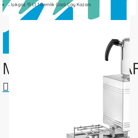
Işıkgaz 15 Lt 1 Demlik Gazlı Çay Kazanı
Alışveriş sepetiniz boş!