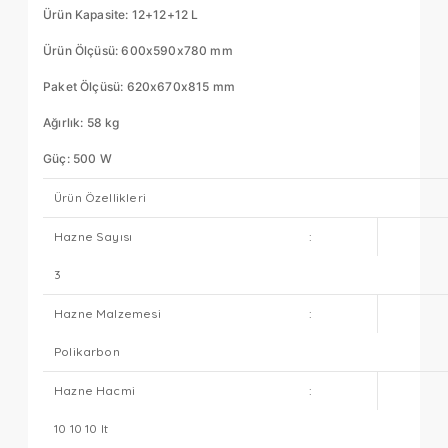
Ürün Kapasite: 12+12+12 L
Ürün Ölçüsü: 600x590x780 mm
Paket Ölçüsü: 620x670x815 mm
Ağırlık: 58 kg
Güç: 500 W
Ürün Özellikleri
Hazne Sayısı
:
3
Hazne Malzemesi
:
Polikarbon
Hazne Hacmi
:
10 10 10 lt