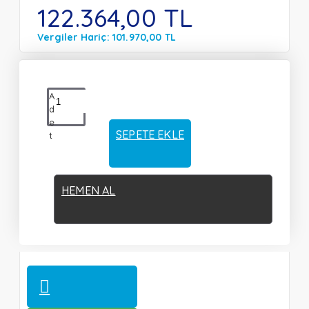
122.364,00 TL
Vergiler Hariç: 101.970,00 TL
A
d
e
SEPETE EKLE
t
HEMEN AL