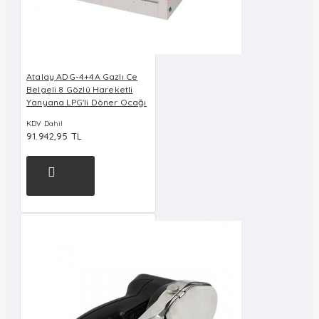
Atalay ADG-4+4A Gazlı Ce
Belgeli 8 Gözlü Hareketli
Yanyana LPG'li Döner Ocağı
KDV Dahil
91.942,95 TL