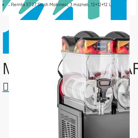
Remta ST27 Slush Makinesi, 3 Hazneli, 12+12+12 L
Alışveriş sepetiniz boş!