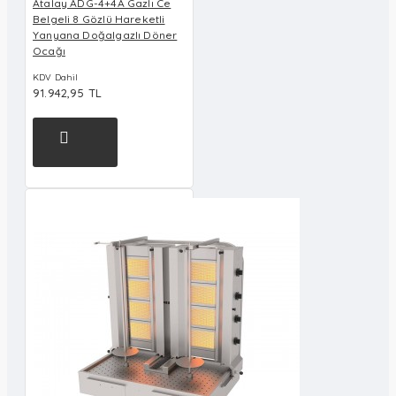
Atalay ADG-4+4A Gazlı Ce
Belgeli 8 Gözlü Hareketli
Yanyana Doğalgazlı Döner
Ocağı
KDV Dahil
91.942,95 TL