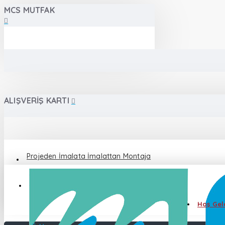
MCS MUTFAK
ALIŞVERIŞ KARTI
Projeden İmalata İmalattan Montaja
Destek 0 555 086 87 82
Hoş Geld