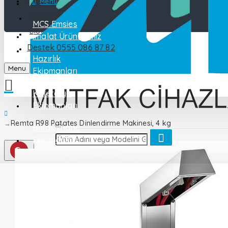
Katalog
Menu
Instagram
MCS Emsies
Blog
İmalat Ürünlerimiz
Destek 0555 086 87 82
İletişim
Hazırlık
Menu
Ekipmanları
Kafeterya
Ekipmanları
Remta R98 Patates Dinlendirme Makinesi, 4 kg
Bulaşıkhane
Ekipmanları
Endüstriyel
Mutfak
Pişirme
Ekipmanları