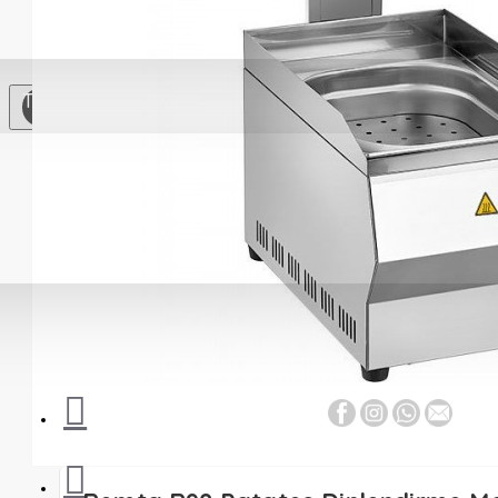
Soğutma
Ekipmanları
Çay
TL
Otomatları
Paslanmaz Çelik
Mutfak
Mutfak
Gereçleri
Yardımcı
Ekipmanlar