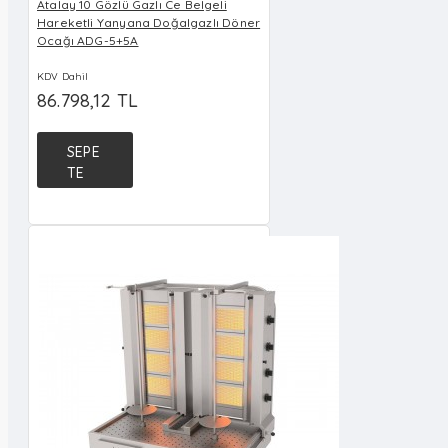
Atalay 10 Gözlü Gazlı Ce Belgeli
Hareketli Yanyana Doğalgazlı Döner
Ocağı ADG-5+5A
KDV Dahil
86.798,12 TL
SEPE
TE
EKLE