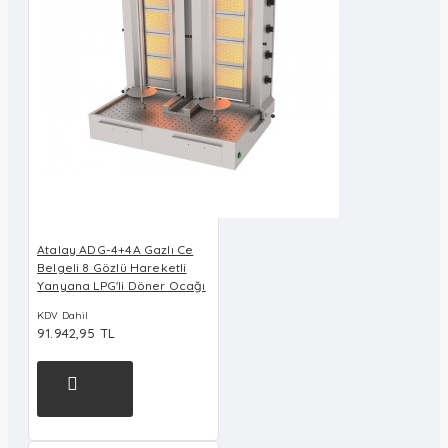
Atalay ADG-4+4A Gazlı Ce
Belgeli 8 Gözlü Hareketli
Yanyana LPG'li Döner Ocağı
KDV Dahil
91.942,95 TL