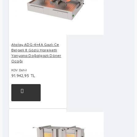
Atalay ADG-4+4A Gazlı Ce
Belgeli 8 Gözlü Hareketli
Yanyana Doğalgazlı Döner
Ocağı
KDV Dahil
91.942,95 TL