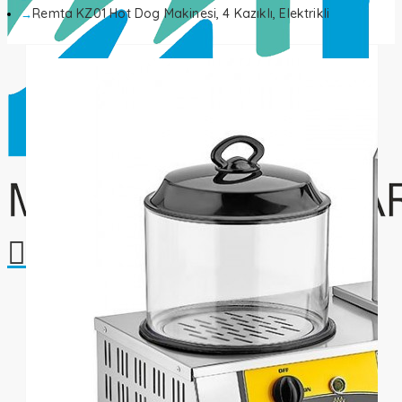
Remta KZ01 Hot Dog Makinesi, 4 Kazıklı, Elektrikli
Alışveriş sepetiniz boş!