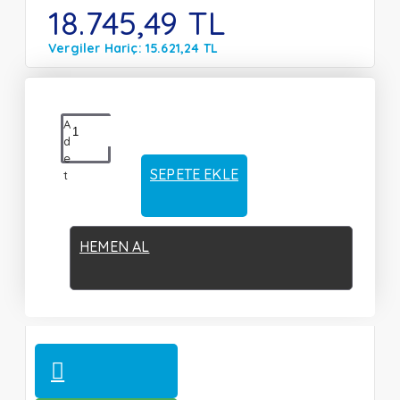
18.745,49 TL
Vergiler Hariç: 15.621,24 TL
A
d
e
SEPETE EKLE
t
HEMEN AL