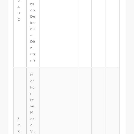
0.
hş
A.
ap
D
De
C
ko
rlu
-
Dü
z
Ca
m)
M
er
kü
r
Et
ve
M
E
ez
M
e
P.
Vit