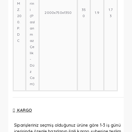
M
rin
Z.
i
35
1.7
2000x750x1350
1.9
20
(P
0
3
0.
asl
P.
an
D
m
C
az
Çe
lik
-
Dü
z
Ca
m)
KARGO
Siparişleriniz seçmiş olduğunuz ürüne göre 1-3 iş günü
içerisinde özenle hazırlanıp ilgili kargo şubesine teslim