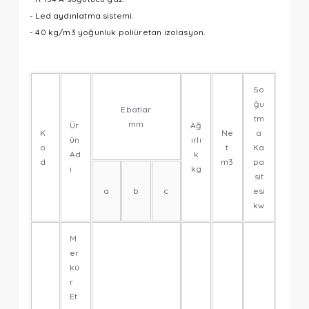
- Led aydınlatma sistemi.
- 40 kg/m3 yoğunluk poliüretan izolasyon.
So
ğu
Ebatlar
tm
mm
Ür
Ağ
K
Ne
a
ün
ırlı
o
t
Ka
Ad
k
d
m3
pa
ı
kg
sit
a
b
c
esi
kw
M
er
kü
r
Et