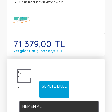
Ürün Kodu:
EMP.MZ.100.A.DC
71.379,00 TL
Vergiler Hariç: 59.482,50 TL
A
d
e
SEPETE EKLE
t
HEMEN AL