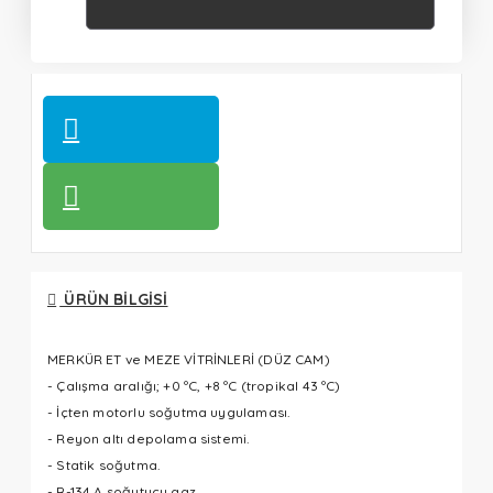
ÜRÜN BILGISI
MERKÜR ET ve MEZE VİTRİNLERİ (DÜZ CAM)
- Çalışma aralığı; +0 ºC, +8 ºC (tropikal 43 ºC)
- İçten motorlu soğutma uygulaması.
- Reyon altı depolama sistemi.
- Statik soğutma.
- R-134 A soğutucu gaz.