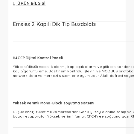
ÜRÜN BILGISI
Emsies 2 Kapılı Dik Tip Buzdolabı
HACCP Dijital Kontrol Paneli
Yüksek/düşük sıcaklık alarmı, kapı açık alarmı ve yüksek kondenser
kayıt/görüntüleme. Basit nem kontrolü işlevini ve MODBUS protokol
network data ve merkezi sistemlerle uyumludur. Akıllı defrost sayesinde 
Yüksek verimli Mono-Block soğutma sistemi
Düşük enerji tüketimli kompresörler. Geniş yüzey alanına sahip ve 
boyalı evaporator. Yüksek verimli fanlar. CFC-Free soğutma gazı R134A/R404A​