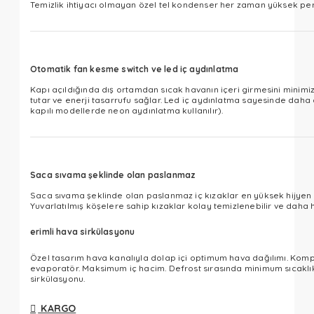
Temizlik ihtiyacı olmayan özel tel kondenser her zaman yüksek performans sunar.​​​​​​​
Otomatik fan kesme switch ve led iç aydınlatma
Kapı açıldığında dış ortamdan sıcak havanın içeri girmesini minimi
tutar ve enerji tasarrufu sağlar. Led iç aydınlatma sayesinde daha
kapılı modellerde neon aydınlatma kullanılır)​​​​​​​​​​​​​​​​​​​​​​​​​​.​​​​​​​​​​​​​​
Saca sıvama şeklinde olan paslanmaz
Saca sıvama şeklinde olan paslanmaz iç kızaklar en yüksek hijyen 
Yuvarlatılmış köşelere sahip kızaklar kolay temizlenebilir ve daha hijyenik bir iç y
erimli hava sirkülasyonu
Özel tasarım hava kanalıyla dolap içi optimum hava dağılımı. Komp
evaporatör. Maksimum iç hacim. Defrost sırasında minimum sıcaklık artışı.​​
sirkülasyonu.​​​​​​​​​​​​​​​​​​​​​
KARGO