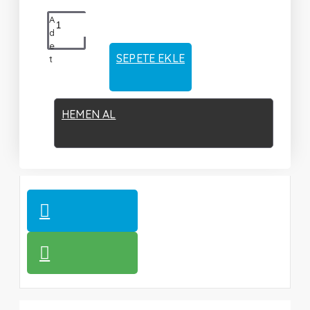
A
d
e
SEPETE EKLE
t
HEMEN AL