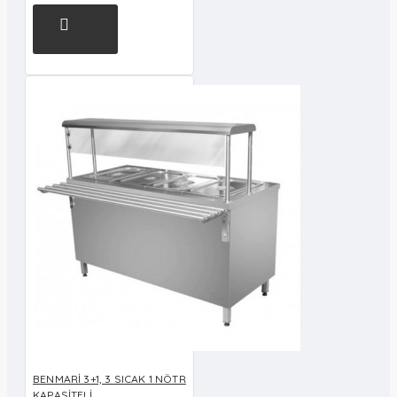
BENMARİ 3+1, 3 SICAK 1 NÖTR
KAPASİTELİ