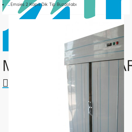
Emsies 2 Kapılı Dik Tip Buzdolabı
Alışveriş sepetiniz boş!