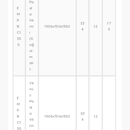
Pa
E
st
M
a
P.
Vit
22
1.7
B
rin
1300x750x1350
1.2
4
3
C.1
i
30
(S
.S
oğ
ut
m
alı
)
Ve
nü
s
E
Pa
M
st
P.
a
20
B
1300x750x1350
1.2
Vit
4
C.1
rin
30