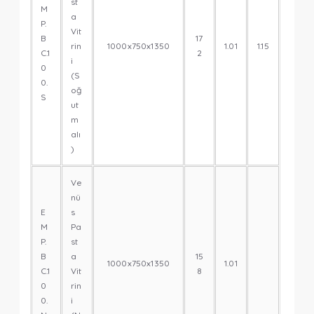
st
M
a
P.
Vit
B
17
rin
1000x750x1350
1.01
1.15
C.1
2
i
0
(S
0.
oğ
S
ut
m
alı
)
Ve
nü
E
s
M
Pa
P.
st
B
a
15
1000x750x1350
1.01
C.1
Vit
8
0
rin
0.
i