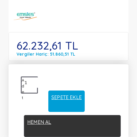
62.232,61 TL
Vergiler Hariç: 51.860,51 TL
A
d
e
SEPETE EKLE
t
HEMEN AL