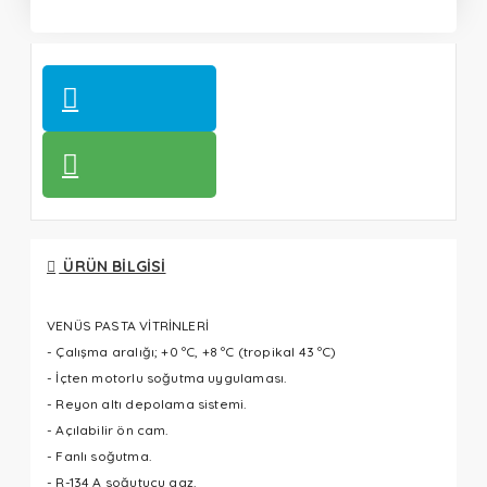
ÜRÜN BILGISI
VENÜS PASTA VİTRİNLERİ
- Çalışma aralığı; +0 ºC, +8 ºC (tropikal 43 ºC)
- İçten motorlu soğutma uygulaması.
- Reyon altı depolama sistemi.
- Açılabilir ön cam.
- Fanlı soğutma.
- R-134 A soğutucu gaz.