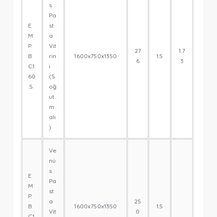
s
Pa
E
st
M
a
P.
Vit
27
1.7
B
rin
1600x750x1350
1.5
6
3
C.1
i
60
(S
.S
oğ
ut
m
alı
)
Ve
nü
s
E
Pa
M
st
P.
a
25
B
1600x750x1350
1.5
Vit
0
C.1