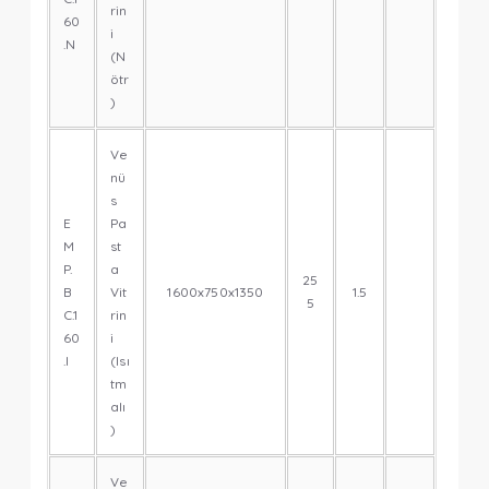
rin
60
i
.N
(N
ötr
)
Ve
nü
s
E
Pa
M
st
P.
a
25
B
Vit
1600x750x1350
1.5
5
C.1
rin
60
i
.I
(Isı
tm
alı
)
Ve