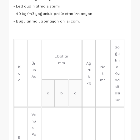
- Led aydınlatma sistemi.
- 40 kg/m3 yoğunluk poliüretan izolasyon.
- Buğulanma yapmayan ön ısı cam.
So
ğu
Ebatlar
tm
mm
Ür
Ağ
K
Ne
a
ün
ırlı
o
t
Ka
Ad
k
d
m3
pa
ı
kg
sit
a
b
c
esi
kw
Ve
nü
s
Pa
E