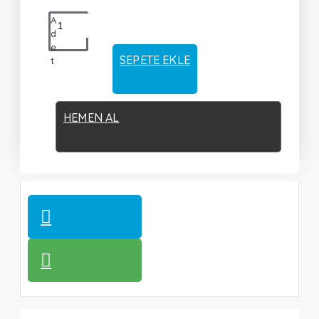
A
d
e
SEPETE EKLE
t
HEMEN AL