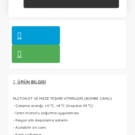
ÜRÜN BILGISI
PLÜTON ET VE MEZE TEŞHİR VİTRİNLERİ (BOMBE CAMLI)
- Çalışma aralığı; +0 ºC, +8 ºC (tropikal 43 ºC)
- İçten motorlu soğutma uygulaması.
- Reyon altı depolama sistemi.
- Açılabilir ön cam.
- Fanlı soğutma.