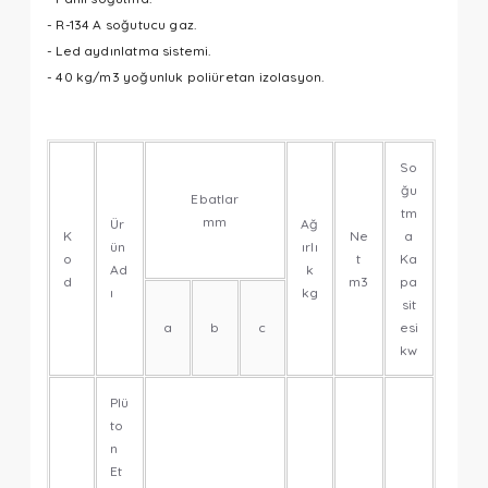
- R-134 A soğutucu gaz.
- Led aydınlatma sistemi.
- 40 kg/m3 yoğunluk poliüretan izolasyon.
So
ğu
Ebatlar
tm
mm
Ür
Ağ
K
Ne
a
ün
ırlı
o
t
Ka
Ad
k
d
m3
pa
ı
kg
sit
a
b
c
esi
kw
Plü
to
n
Et