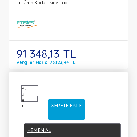
Ürün Kodu:
EMP.VT.B.100.S
91.348,13 TL
Vergiler Hariç: 76.123,44 TL
A
d
e
SEPETE EKLE
t
HEMEN AL