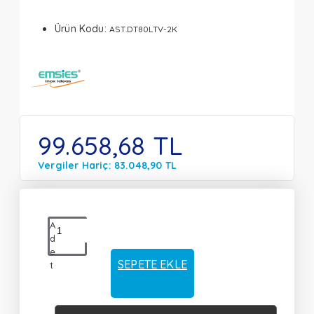
Ürün Kodu:
AST.DT80LTV-2K
99.658,68 TL
Vergiler Hariç: 83.048,90 TL
A
d
e
SEPETE EKLE
t