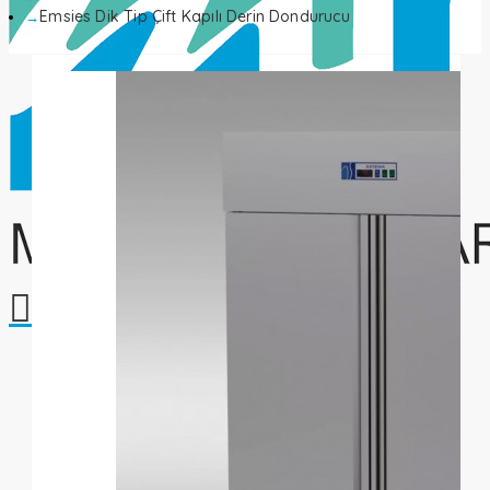
Emsies Dik Tip Çift Kapılı Derin Dondurucu
Alışveriş sepetiniz boş!