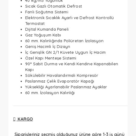
40 kg/m3 Yoğunluk
Sıcak Gazlı Otomatik Defrost
Fanlı Soğutma Sistemi
Elektronik Sıcaklık Ayarlı ve Defrost Kontrollü
Termostat
Dijital Kumanda Paneli
Gaz Yoğuşum Kabı
60 mm. Kalınlığında Poliüretan İzolasyon
Geniş Hacimli İç Dizayn
İç Genişlik GN 2/1 Küvete Uygun İç Hacim
Özel Kapı Menteşe Sistemi
90° Sabit Durma ve Kendi Kendine Kapanabilen
Kapı
Sökülebilir Havalandırmalı Kompresör
Paslanmaz Çelik Evaporatör Kapağı
Yüksekliği Ayarlanabilir Paslanmaz Ayaklar
60 mm. İzolasyon Kalınlığı
KARGO
Siparişleriniz seçmiş olduğunuz ürüne göre 1-3 iş günü