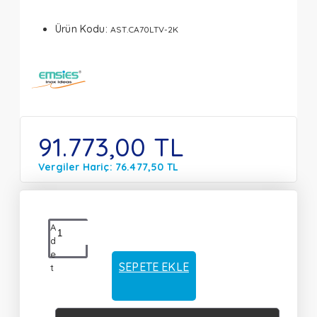
Ürün Kodu:
AST.CA70LTV-2K
91.773,00 TL
Vergiler Hariç: 76.477,50 TL
A
d
e
SEPETE EKLE
t