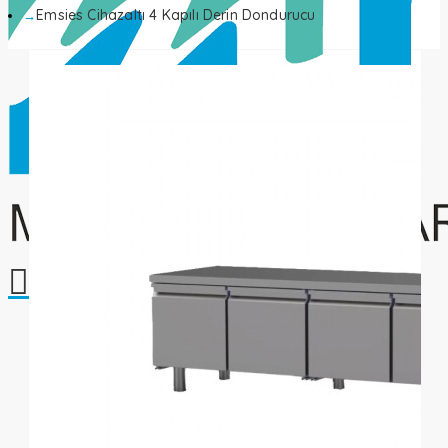
Emsies Cihazaltı 4 Kapılı Derin Dondurucu
Alışveriş sepetiniz boş!