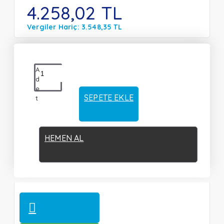
4.258,02 TL
Vergiler Hariç: 3.548,35 TL
A
d
e
SEPETE EKLE
t
HEMEN AL