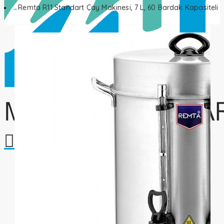
Remta R11 Standart Çay Makinesi, 7 L, 60 Bardak Kapasiteli
Alışveriş sepetiniz boş!