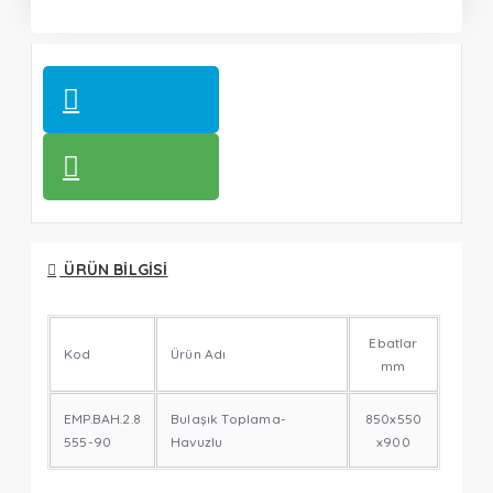
ÜRÜN BILGISI
Ebatlar
Kod
Ürün Adı
mm
EMP.BAH.2.8
Bulaşık Toplama-
850x550
555-90
Havuzlu
x900