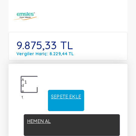
9.875,33 TL
Vergiler Hariç: 8.229,44 TL
A
d
e
SEPETE EKLE
t
HEMEN AL