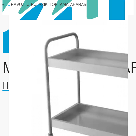
HAVUZLU BULAŞIK TOPLAMA ARABASI
Alışveriş sepetiniz boş!