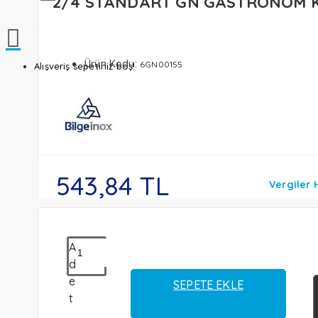
2/4 STANDART GN GASTRONOM 
Ürün Kodu:
6GN00155
Alışveriş sepetiniz boş!
543,84 TL
Vergiler 
A
d
e
SEPETE EKLE
t