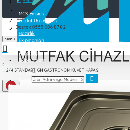
Katalog
Menu
Instagram
MCS Emsies
Blog
İmalat Ürünlerimiz
Destek 0555 086 87 82
İletişim
Hazırlık
Menu
Ekipmanları
Kafeterya
Ekipmanları
2/4 STANDART GN GASTRONOM KÜVET KAPAĞI
Bulaşıkhane
Ekipmanları
Endüstriyel
Mutfak
Pişirme
Ekipmanları