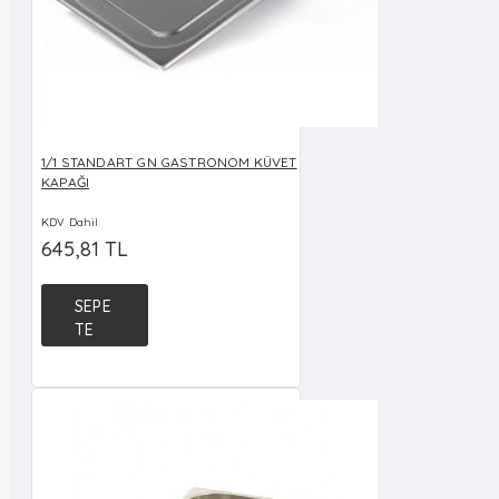
1/1 STANDART GN GASTRONOM KÜVET
KAPAĞI
KDV Dahil
645,81 TL
SEPE
TE
EKLE