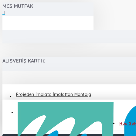
MCS MUTFAK
ALIŞVERIŞ KARTI
Projeden İmalata İmalattan Montaja
Destek 0 555 086 87 82
Hoş Geld