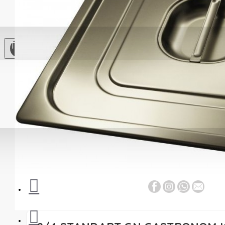
Soğutma
Ekipmanları
Çay
TL
Otomatları
Paslanmaz Çelik
Mutfak
Mutfak
Gereçleri
Yardımcı
Ekipmanlar