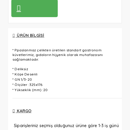
ÜRÜN BILGISI
* Ppaslanmaz çelikten üretilen standart gastronom
küvetlerimiz, gıdaların hijyenik olarak muhafazasını
sağlamaktadır.
* Deliksiz
* Köşe Desenli
* GN 1/3-20
* Ölçüler :325x176
* Yükseklik (mm) :20
KARGO
Siparişleriniz seçmiş olduğunuz ürüne göre 1-3 iş günü