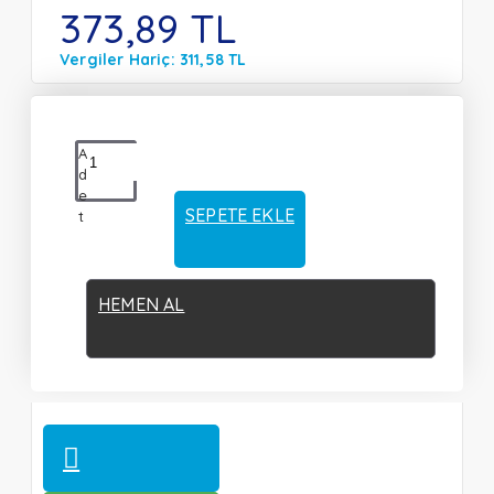
373,89 TL
Vergiler Hariç: 311,58 TL
A
d
e
SEPETE EKLE
t
HEMEN AL