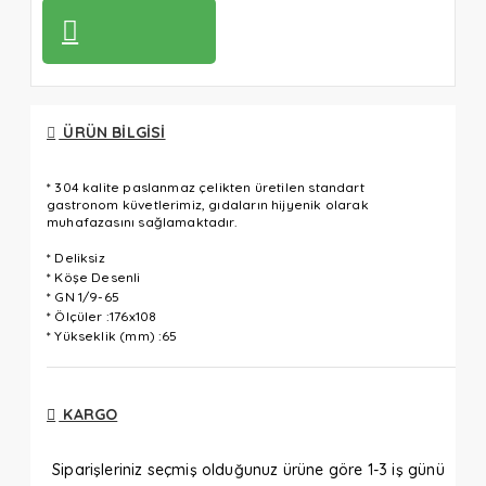
ÜRÜN BILGISI
* 304 kalite paslanmaz çelikten üretilen standart
gastronom küvetlerimiz, gıdaların hijyenik olarak
muhafazasını sağlamaktadır.
* Deliksiz
* Köşe Desenli
* GN 1/9-65
* Ölçüler :176x108
* Yükseklik (mm) :65
KARGO
Siparişleriniz seçmiş olduğunuz ürüne göre 1-3 iş günü