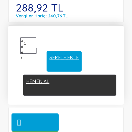
288,92 TL
Vergiler Hariç: 240,76 TL
A
d
e
SEPETE EKLE
t
HEMEN AL