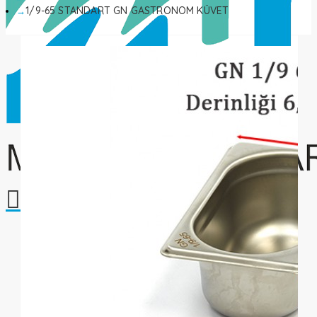
1/9-65 STANDART GN GASTRONOM KÜVET
Alışveriş sepetiniz boş!