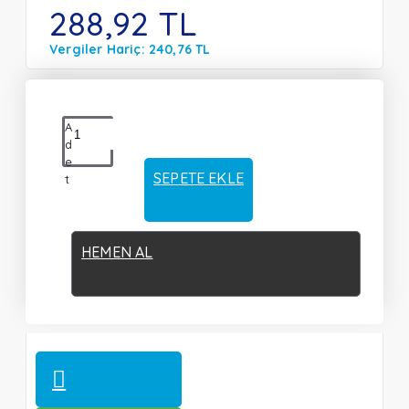
288,92 TL
Vergiler Hariç: 240,76 TL
A
d
e
SEPETE EKLE
t
HEMEN AL