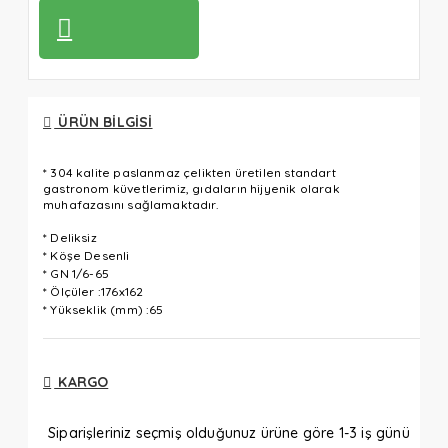
ÜRÜN BILGISI
* 304 kalite paslanmaz çelikten üretilen standart
gastronom küvetlerimiz, gıdaların hijyenik olarak
muhafazasını sağlamaktadır.
* Deliksiz
* Köşe Desenli
* GN 1/6-65
* Ölçüler :176x162
* Yükseklik (mm) :65
KARGO
Siparişleriniz seçmiş olduğunuz ürüne göre 1-3 iş günü