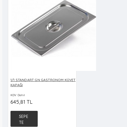
1/1 STANDART GN GASTRONOM KÜVET
KAPAĞI
KDV Dahil
645,81 TL
SEPE
TE