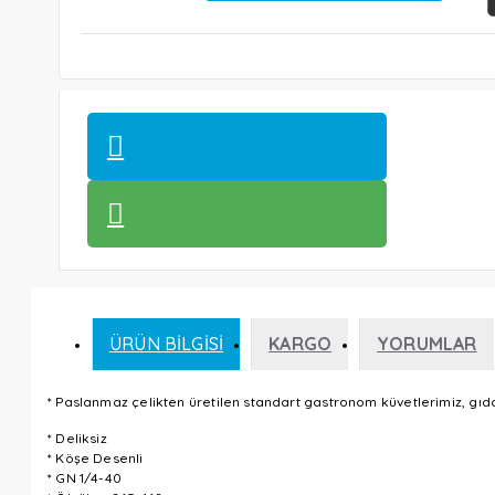
ÜRÜN BILGISI
KARGO
YORUMLAR
* Paslanmaz çelikten üretilen standart gastronom küvetlerimiz, gı
* Deliksiz
* Köşe Desenli
* GN 1/4-40