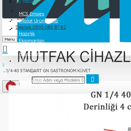
Katalog
Menu
Instagram
MCS Emsies
Blog
İmalat Ürünlerimiz
Destek 0555 086 87 82
İletişim
Hazırlık
Menu
Ekipmanları
Kafeterya
Ekipmanları
1/4-40 STANDART GN GASTRONOM KÜVET
Bulaşıkhane
Ekipmanları
Endüstriyel
Mutfak
Pişirme
Ekipmanları