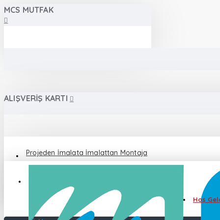
MCS MUTFAK
ALIŞVERIŞ KARTI
Projeden İmalata İmalattan Montaja
Destek 0 555 086 87 82
Hoş Geld