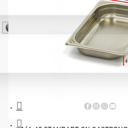
Soğutma
Ekipmanları
Çay
TL
Otomatları
Paslanmaz Çelik
Mutfak
Mutfak
Gereçleri
Yardımcı
Ekipmanlar