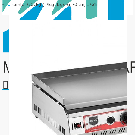
Remta R70CE(P) Pleyt Izgara, 70 cm, LPG'li
Alışveriş sepetiniz boş!