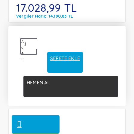
17.028,99 TL
Vergiler Hariç: 14.190,83 TL
A
d
e
SEPETE EKLE
t
HEMEN AL