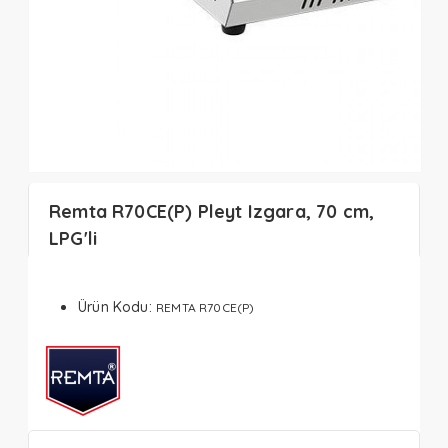
Remta R70CE(P) Pleyt Izgara, 70 cm,
LPG'li
Ürün Kodu:
REMTA R70CE(P)