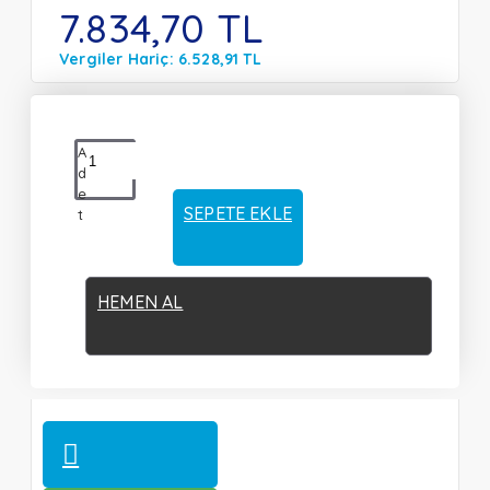
7.834,70 TL
Vergiler Hariç: 6.528,91 TL
A
d
e
SEPETE EKLE
t
HEMEN AL