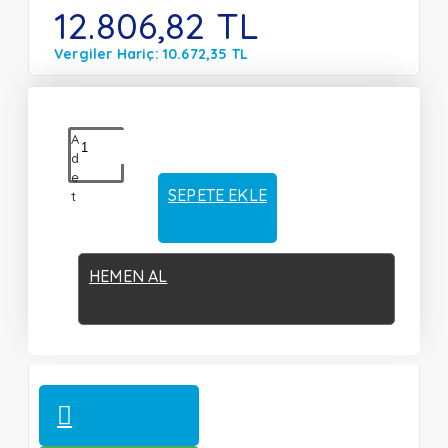
12.806,82 TL
Vergiler Hariç: 10.672,35 TL
A
d
e
SEPETE EKLE
t
HEMEN AL