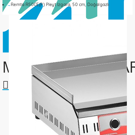
Remta R50CE(P) Pleyt Izgara, 50 cm, Doğalgazlı
Alışveriş sepetiniz boş!