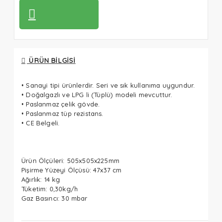
ÜRÜN BILGISI
• Sanayi tipi ürünlerdir. Seri ve sık kullanıma uygundur.
• Doğalgazlı ve LPG li (Tüplü) modeli mevcuttur.
• Paslanmaz çelik gövde.
• Paslanmaz tüp rezistans.
• CE Belgeli.
Ürün Ölçüleri: 505x505x225mm
Pişirme Yüzeyi Ölçüsü: 47x37 cm
Ağırlık: 14 kg
Tüketim: 0,30kg/h
Gaz Basıncı: 30 mbar