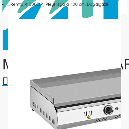
Remta R100CE(P) Pleyt Izgara, 100 cm, Doğalgazlı
Alışveriş sepetiniz boş!