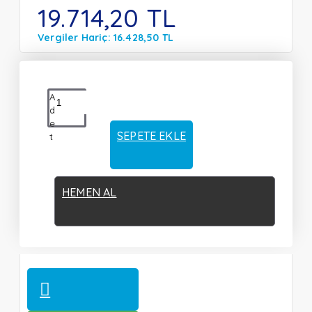
19.714,20 TL
Vergiler Hariç: 16.428,50 TL
A
d
e
SEPETE EKLE
t
HEMEN AL