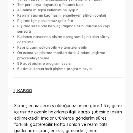
Temperli ısıya dayanıklı çift camlı kapı
Alüminyum tepsi kullanımına uygun
Kabinin ısısının kaçmasını engelleyen silikon contalı
Pişirme için paslanmaz çelik fan
Pişirme sırasında kapı açıldığında fırını durduran kapı
sensörü
Kullanım esnasında pişirme programı için kalan süreyi
gösterme
Kapı iç camı sökülebilir ve temizlenebilir
Ön ısıtma ve pişirme modları dahil 4 adımlı pişirme
programlayabilme
99 adet pişirme program sayısı
6 adet kullanıcı hızlı pişirme program sayısı
KARGO
Siparişleriniz seçmiş olduğunuz ürüne göre 1-3 iş günü
içerisinde özenle hazırlanıp ilgili kargo şubesine teslim
edilmektedir. İmalar ürünlerde gönderim süresi
farklılık gösterebilir. Hafta sonları ve resmi tatil
günlerinde siparişler ilk iş gününde işleme