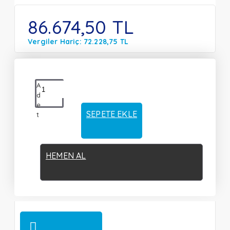
86.674,50 TL
Vergiler Hariç: 72.228,75 TL
A
d
e
SEPETE EKLE
t
HEMEN AL