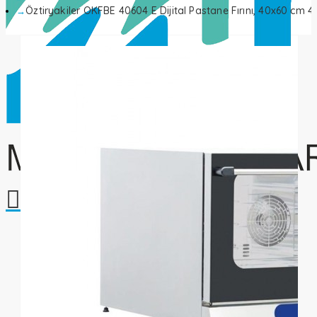
Öztiryakiler OKFBE 40604 E Dijital Pastane Fırını, 40x60 cm 4 
Alışveriş sepetiniz boş!