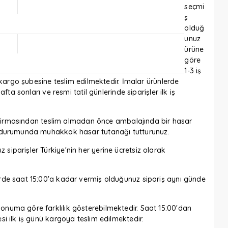
seçmi
ş
olduğ
unuz
ürüne
göre
1-3 iş
i kargo şubesine teslim edilmektedir. İmalar ürünlerde
afta sonları ve resmi tatil günlerinde siparişler ilk iş
rgo firmasından teslim almadan önce ambalajında bir hasar
r durumunda muhakkak hasar tutanağı tutturunuz.
siparişler Türkiye'nin her yerine ücretsiz olarak
erde saat 15:00'a kadar vermiş olduğunuz sipariş aynı günde
onuma göre farklılık gösterebilmektedir. Saat 15:00'dan
si ilk iş günü kargoya teslim edilmektedir.