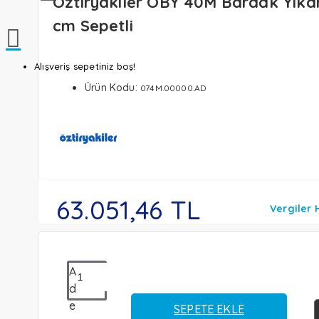
Öztiryakiler OBY 40M Bardak Yıka
cm Sepetli
Alışveriş sepetiniz boş!
Ürün Kodu:
074M.00000.AD
63.051,46 TL
Vergiler 
A
d
e
SEPETE EKLE