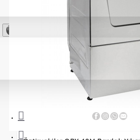
Soğutma
Ekipmanları
Çay
TL
Otomatları
Paslanmaz Çelik
Mutfak
Mutfak
Gereçleri
Yardımcı
Ekipmanlar