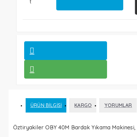
t
ÜRÜN BILGISI
KARGO
YORUMLAR
Öztiryakiler OBY 40M Bardak Yıkama Makinesi,