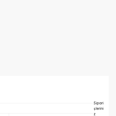
Sipari
şlerini
z