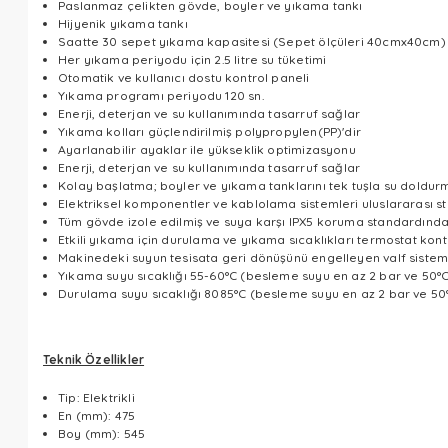
Paslanmaz çelikten gövde, boyler ve yıkama tankı
Hijyenik yıkama tankı
Saatte 30 sepet yıkama kapasitesi (Sepet ölçüleri 40cmx40cm)
Her yıkama periyodu için 2.5 litre su tüketimi
Otomatik ve kullanıcı dostu kontrol paneli
Yıkama programı periyodu 120 sn.
Enerji, deterjan ve su kullanımında tasarruf sağlar
Yıkama kolları güçlendirilmiş polypropylen(PP)'dir
Ayarlanabilir ayaklar ile yükseklik optimizasyonu
Enerji, deterjan ve su kullanımında tasarruf sağlar
Kolay başlatma; boyler ve yıkama tanklarını tek tuşla su doldur
Elektriksel komponentler ve kablolama sistemleri uluslararası s
Tüm gövde izole edilmiş ve suya karşı IPX5 koruma standardında
Etkili yıkama için durulama ve yıkama sıcaklıkları termostat kont
Makinedeki suyun tesisata geri dönüşünü engelleyen valf sistem
Yıkama suyu sıcaklığı 55-60°C (besleme suyu en az 2 bar ve 50°C 
Durulama suyu sıcaklığı 8085°C (besleme suyu en az 2 bar ve 50°
Teknik Özellikler
Tip: Elektrikli
En (mm): 475
Boy (mm):
545