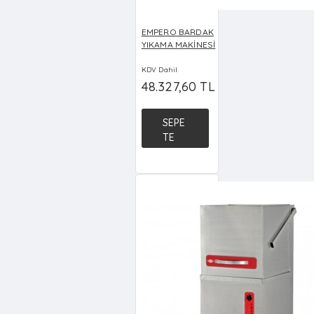
EMPERO BARDAK
YIKAMA MAKİNESİ
KDV Dahil
48.327,60 TL
SEPE
TE
EKLE