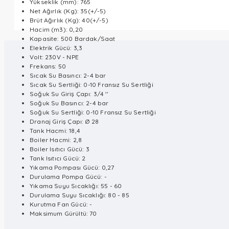
Yükseklik (mm): 765
Net Ağırlık (Kg): 35(+/-5)
Brüt Ağırlık (Kg): 40(+/-5)
Hacim (m3): 0,20
Kapasite: 500 Bardak/Saat
Elektrik Gücü: 3,3
Volt: 230V - NPE
Frekans: 50
Sıcak Su Basıncı: 2-4 bar
Sıcak Su Sertliği: 0-10 Fransız Su Sertliği
Soğuk Su Giriş Çapı: 3/4 ''
Soğuk Su Basıncı: 2-4 bar
Soğuk Su Sertliği: 0-10 Fransız Su Sertliği
Dranaj Giriş Çapı: Ø 28
Tank Hacmi: 18,4
Boiler Hacmi: 2,8
Boiler Isıtıcı Gücü: 3
Tank Isıtıcı Gücü: 2
Yıkama Pompası Gücü: 0,27
Durulama Pompa Gücü: -
Yıkama Suyu Sıcaklığı: 55 - 60
Durulama Suyu Sıcaklığı: 80 - 85
Kurutma Fan Gücü: -
Maksimum Gürültü: 70