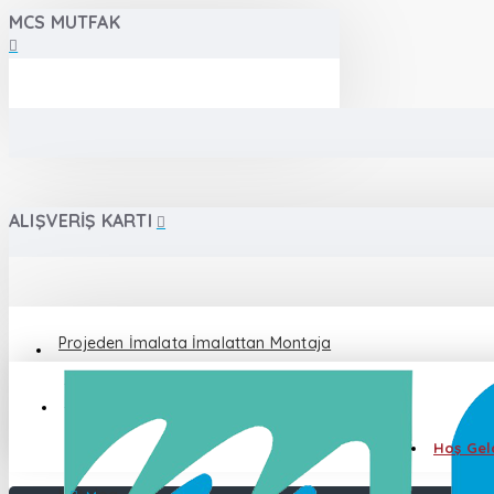
MCS MUTFAK
ALIŞVERIŞ KARTI
Projeden İmalata İmalattan Montaja
Destek 0 555 086 87 82
Hoş Geld