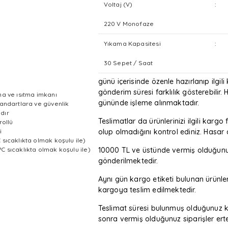
Voltaj (V)
:
220 V Monofaze
Yıkama Kapasitesi
:
30 Sepet / Saat
günü içerisinde özenle hazırlanıp ilgil
gönderim süresi farklılık gösterebilir. H
ma ve ısıtma imkanı
gününde işleme alınmaktadır.
tandartlara ve güvenlik
dır
Teslimatlar da ürünlerinizi ilgili ka
rollü
i
olup olmadığını kontrol ediniz. Hasa
sıcaklıkta olmak koşulu ile)
C sıcaklıkta olmak koşulu ile)
10000 TL ve üstünde vermiş olduğunuz 
gönderilmektedir.
Aynı gün kargo etiketi bulunan ürünl
kargoya teslim edilmektedir.
Teslimat süresi bulunmuş olduğunuz k
sonra vermiş olduğunuz siparişler erte