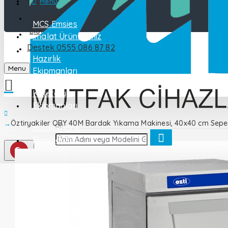
Katalog
Menu
Instagram
MCS Emsies
Blog
İmalat Ürünlerimiz
Destek 0555 086 87 82
İletişim
Hazırlık
Menu
Ekipmanları
Kafeterya
Ekipmanları
Öztiryakiler OBY 40M Bardak Yıkama Makinesi, 40x40 cm Sepet
Bulaşıkhane
Ekipmanları
Endüstriyel
Mutfak
Pişirme
Ekipmanları