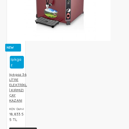
NEW
Işıkga
Z
Işıkgaz 36
LİTRE
ELEKTRİKL
İ KIRMIZI
ÇAY
KAZANI
KDV Dahil
18,833.5
5 TL