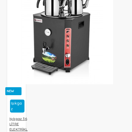
NEW
Işıkga
Z
Işıkgaz 36
LİTRE
ELEKTRİKL