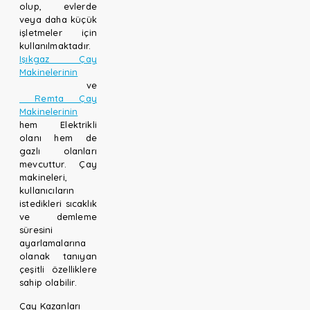
olup, evlerde
veya daha küçük
işletmeler için
kullanılmaktadır.
Işıkgaz Çay
Makinelerinin
ve
Remta Çay
Makinelerinin
hem Elektrikli
olanı hem de
gazlı olanları
mevcuttur. Çay
makineleri,
kullanıcıların
istedikleri sıcaklık
ve demleme
süresini
ayarlamalarına
olanak tanıyan
çeşitli özelliklere
sahip olabilir.
Çay Kazanları