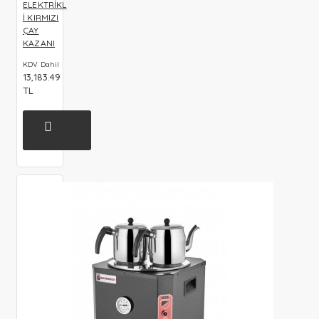
ELEKTRİKL
İ KIRMIZI
ÇAY
KAZANI
KDV Dahil
13,183.49
TL