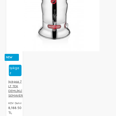
NEW
Işıkga
Z
Işıkgaz 7
LT TEK
DEMLİKLİ
SEMAVER
KDV Dahil
8,188.50
TL