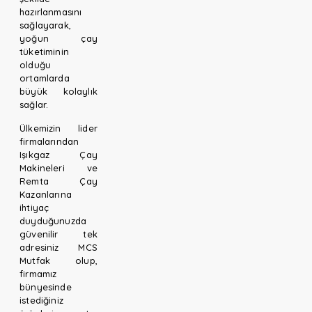
hazırlanmasını
sağlayarak,
yoğun çay
tüketiminin
olduğu
ortamlarda
büyük kolaylık
sağlar.
Ülkemizin lider
firmalarından
Işıkgaz Çay
Makineleri ve
Remta Çay
Kazanlarına
ihtiyaç
duyduğunuzda
güvenilir tek
adresiniz MCS
Mutfak olup,
firmamız
bünyesinde
istediğiniz