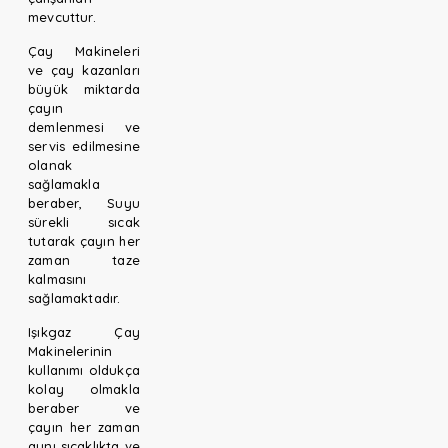
mevcuttur.
Çay Makineleri
ve çay kazanları
büyük miktarda
çayın
demlenmesi ve
servis edilmesine
olanak
sağlamakla
beraber, Suyu
sürekli sıcak
tutarak çayın her
zaman taze
kalmasını
sağlamaktadır.
Işıkgaz Çay
Makinelerinin
kullanımı oldukça
kolay olmakla
beraber ve
çayın her zaman
aynı sıcaklıkta ve