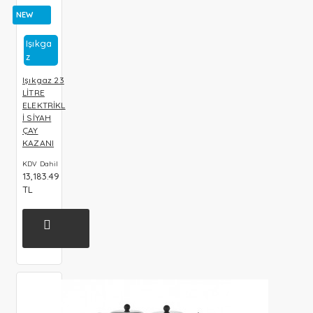
NEW
Işıkga
Z
Işıkgaz 23
LİTRE
ELEKTRİKL
İ SİYAH
ÇAY
KAZANI
KDV Dahil
13,183.49
TL