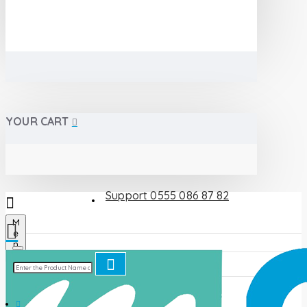
YOUR CART
Support 0555 086 87 82
M
e
n
u