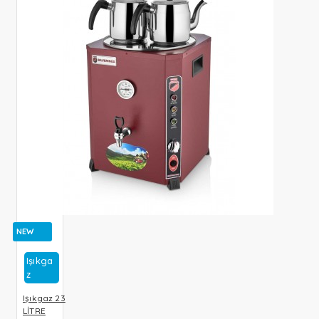
NEW
Işıkga
Z
Işıkgaz 23
LİTRE