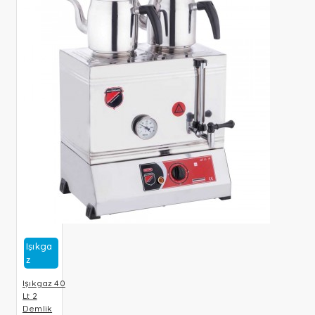
Işıkga
Z
Işıkgaz 40
Lt 2
Demlik