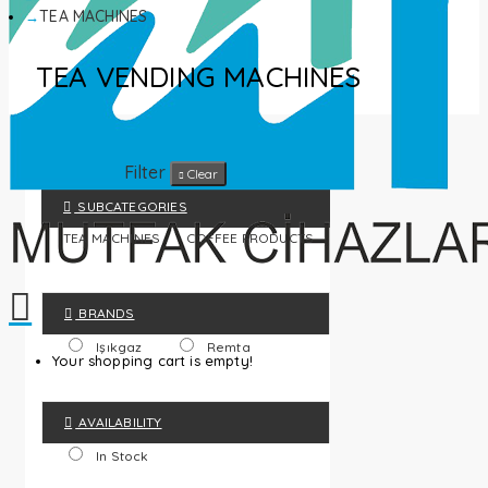
TEA MACHINES
TEA VENDING MACHINES
Filter
Clear
SUBCATEGORIES
TEA MACHINES
COFFEE PRODUCTS
BRANDS
Işıkgaz
Remta
Your shopping cart is empty!
AVAILABILITY
In Stock