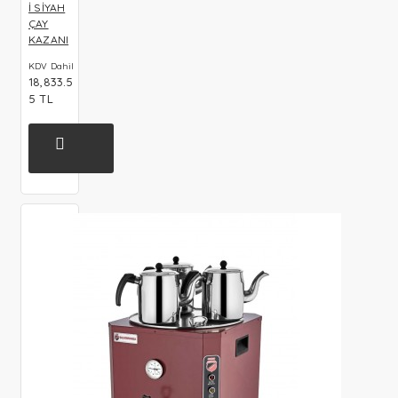
İ SİYAH
ÇAY
KAZANI
KDV Dahil
18,833.5
5 TL