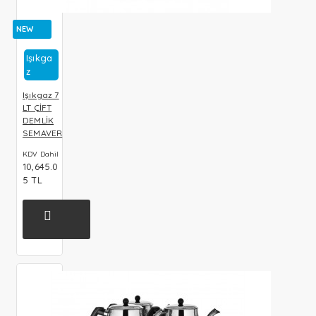
NEW
Işıkga
Z
Işıkgaz 7
LT ÇİFT
DEMLİK
SEMAVER
KDV Dahil
10,645.0
5 TL