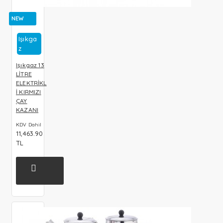
NEW
Işıkga
Z
Işıkgaz 13
LİTRE
ELEKTRİKL
İ KIRMIZI
ÇAY
KAZANI
KDV Dahil
11,463.90
TL