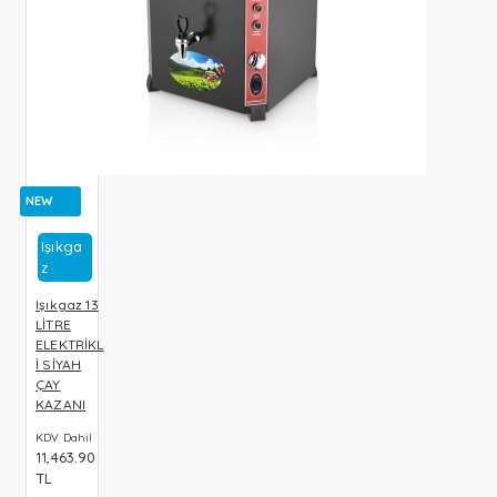
NEW
Işıkga
Z
Işıkgaz 13
LİTRE
ELEKTRİKL
İ SİYAH
ÇAY
KAZANI
KDV Dahil
11,463.90
TL