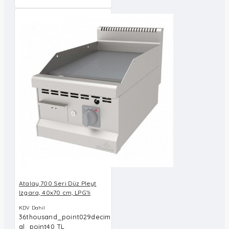
Atalay 700 Seri Düz Pleyt
Izgara, 40x70 cm, LPG'li
KDV Dahil
36thousand_point029decim
al_point40 TL