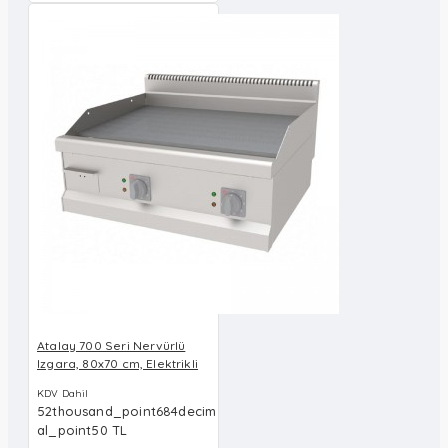
Atalay 700 Seri Nervürlü
Izgara, 80x70 cm, Elektrikli
KDV Dahil
52thousand_point684decim
al_point50 TL