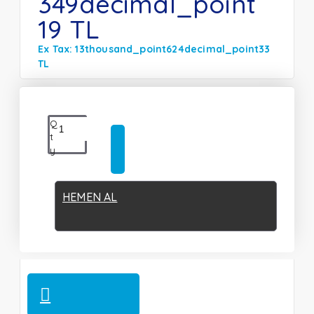
349decimal_point
19 TL
Ex Tax: 13thousand_point624decimal_point33
TL
Q
t
y
HEMEN AL