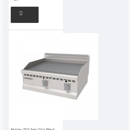
Atalay 700 Seri Düz Pleyt