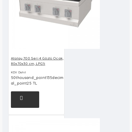
Atalay 700 Seri 4 Gözlü Ocak,
80x70x30 cm, LPG'li
KDV Dahil
50thousand_point135decim
al_point25 TL