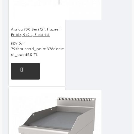
Atalay 700 Seri Çift Hazneli
Fritöz, 9x2 L, Elektrikli
KDV Dahil
79thousand_point876decim
al_point50 TL