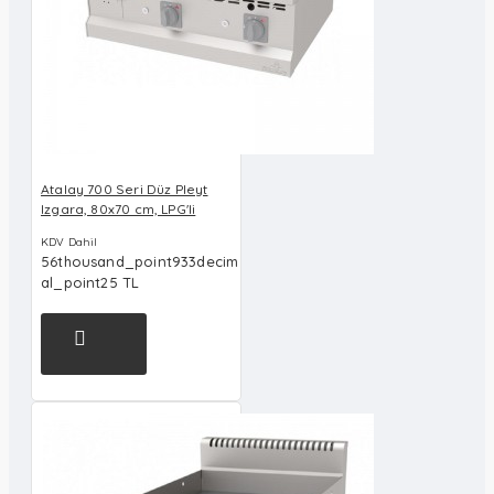
Atalay 700 Seri Düz Pleyt
Izgara, 80x70 cm, LPG'li
KDV Dahil
56thousand_point933decim
al_point25 TL