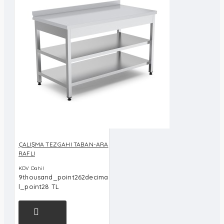
ÇALIŞMA TEZGAHI TABAN-ARA
RAFLI
KDV Dahil
9thousand_point262decima
l_point28 TL