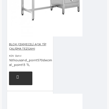
BLOK ÇEKMECELİ AÇIK TİP
ÇALIŞMA TEZGAHI
KDV Dahil
16thousand_point570decim
al_point13 TL