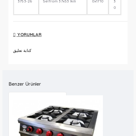
3753-26
Selfrom 37x53 İkili
0x1710
3
0
YORUMLAR
كتابة تعليق
Benzer Ürünler