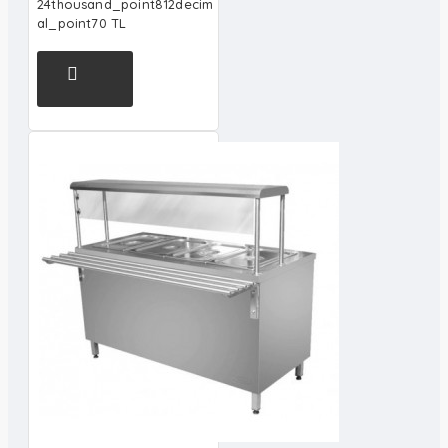
24thousand_point812decim
al_point70 TL