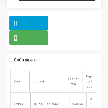
ÜRÜN BILGISI
Kap
Ebatlar
Kod
Ürün Adı
asite
mm
tepsi
2
EMP.BA.2.
Bulaşık Toplama ,
830x56
6-