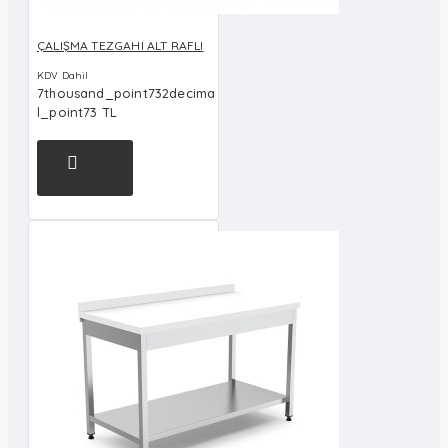
ÇALIŞMA TEZGAHI ALT RAFLI
KDV Dahil
7thousand_point732decima
l_point73 TL