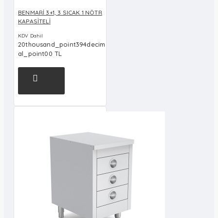
BENMARİ 3+1, 3 SICAK 1 NÖTR
KAPASİTELİ
KDV Dahil
20thousand_point394decim
al_point00 TL